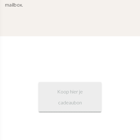
mailbox.
Koop hier je
cadeaubon